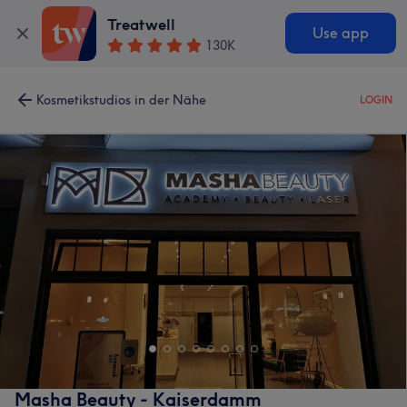
Treatwell
Use app
130K
Kosmetikstudios in der Nähe
LOGIN
Masha Beauty - Kaiserdamm