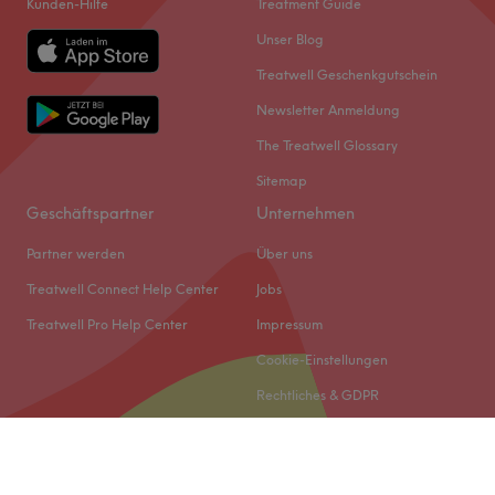
Kunden-Hilfe
Treatment Guide
Unser Blog
Treatwell Geschenkgutschein
Newsletter Anmeldung
The Treatwell Glossary
Sitemap
Geschäftspartner
Unternehmen
Partner werden
Über uns
Treatwell Connect Help Center
Jobs
Treatwell Pro Help Center
Impressum
Cookie-Einstellungen
Rechtliches & GDPR
© 2026 Treatwell DACH GmbH