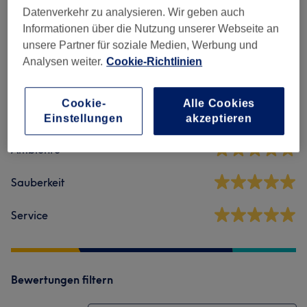
Datenverkehr zu analysieren. Wir geben auch
Informationen über die Nutzung unserer Webseite an
Salonbewertungen
unsere Partner für soziale Medien, Werbung und
Analysen weiter.
Cookie-Richtlinien
4,9
Cookie-
Alle Cookies
297 Bewertungen
Einstellungen
akzeptieren
Ambiente
Sauberkeit
Service
Bewertungen filtern