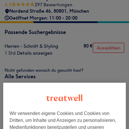
4,9
297 Bewertungen
Nordend Straße 46
,
80801
,
München
Geöffnet Morgen: 11:00 - 20:00
Passende Suchergebnisse
80 €
Herren - Schnitt & Styling
Auswählen
1 Std.
Details anzeigen
Nicht gefunden wonach du gesucht hast?
Alle Services
Damen - Haarschnitte & Stylings
(
5
)
ab 20 €
Damen - Farbe & Coloration
(
6
)
ab 120 €
Wir verwenden eigene Cookies und Cookies von
Dritten, um Inhalte und Anzeigen zu personalisieren,
Herren - Haarschnitte & Stylings
(
2
)
ab 80 €
Medienfunktionen bereitzustellen und unseren