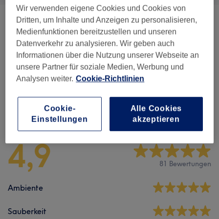
Wir verwenden eigene Cookies und Cookies von
Dritten, um Inhalte und Anzeigen zu personalisieren,
Gesichtsbehandlungen
(
13
)
ab 60 €
Medienfunktionen bereitzustellen und unseren
Datenverkehr zu analysieren. Wir geben auch
Augenbrauen & Wimpernbehandlungen
(
5
)
ab 10 €
Informationen über die Nutzung unserer Webseite an
unsere Partner für soziale Medien, Werbung und
Permanent Make-Up
(
1
)
380 €
Analysen weiter.
Cookie-Richtlinien
Cookie-
Alle Cookies
Salonbewertungen
Einstellungen
akzeptieren
4,9
81 Bewertungen
Ambiente
Sauberkeit