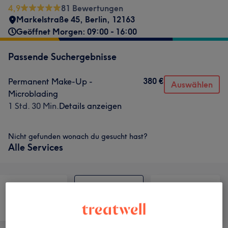
4,9
81 Bewertungen
Markelstraße 45
,
Berlin
,
12163
Geöffnet Morgen: 09:00 - 16:00
Passende Suchergebnisse
380 €
Permanent Make-Up -
Auswählen
Microblading
1 Std. 30 Min.
Details anzeigen
Nicht gefunden wonach du gesucht hast?
Alle Services
Haarentfernung
Gesicht
Massage