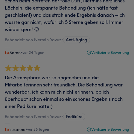
Schon beim Betreten der tolle Duft, Nermins herzliches
Lächeln, die entspannte Behandlung (ich hätte fast
geschlafen!) und das strahlende Ergebnis danach – ich
wusste gar nicht, wofür ich 5 Sterne geben soll. Immer
wieder gern! 😉
Behandelt von Nermin Yavuz
•
Anti-Aging
Seren
•
vor 24 Tagen
Verifizierte Bewertung
Die Atmosphäre war so angenehm und die
Mitarbeiterinnen sehr freundlich. Die Behandlung war
wunderbar, ich kann mich nicht erinnern, ob ich
überhaupt schon einmal so ein schönes Ergebnis nach
einer Pediküre hatte:)
Behandelt von Nermin Yavuz
•
Pediküre
susanne
•
vor 26 Tagen
Verifizierte Bewertung