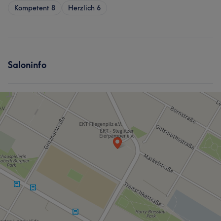
Kompetent
8
Herzlich
6
Saloninfo