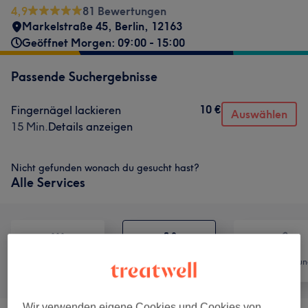
4,9
81 Bewertungen
Markelstraße 45
,
Berlin
,
12163
Geöffnet Morgen: 09:00 - 15:00
Passende Suchergebnisse
10 €
Fingernägel lackieren
Auswählen
15 Min.
Details anzeigen
Nicht gefunden wonach du gesucht hast?
Alle Services
Alle
Nägel
Haarentfernun
Wir verwenden eigene Cookies und Cookies von