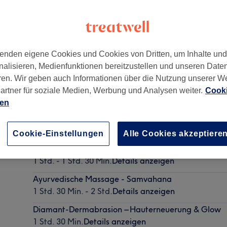
enden eigene Cookies und Cookies von Dritten, um Inhalte un
nalisieren, Medienfunktionen bereitzustellen und unseren Date
lfort
,
40477
ren. Wir geben auch Informationen über die Nutzung unserer W
artner für soziale Medien, Werbung und Analysen weiter.
Cooki
ien
Klassische Rückenmassage
30 Min. - 1 Std.
Details anzeigen
Cookie-Einstellungen
Alle Cookies akzeptiere
Aromaölmassage
1 Std. - 1 Std. 30 Min.
Details anzeigen
Ayurvedische Massage - Samvahana
1 Std. 30 Min. - 2 Std.
Details anzeigen
Diamant-Dermabrasion – Hauterneuerung & Glow
1 Std. 30 Min.
Details anzeigen