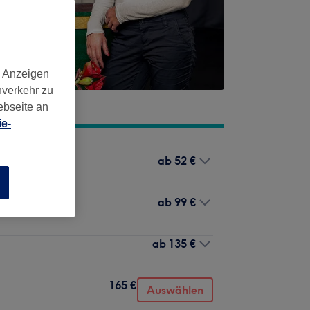
d Anzeigen
nverkehr zu
ebseite an
e-
ab
52 €
n
ab
99 €
ab
135 €
165 €
Auswählen