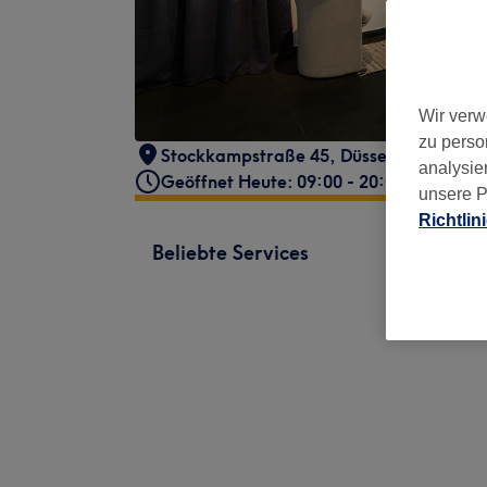
Wir verw
zu perso
Stockkampstraße 45
,
Düsseldorf, Pempe
analysie
Geöffnet Heute: 09:00 - 20:00
unsere P
Richtlin
Beliebte Services