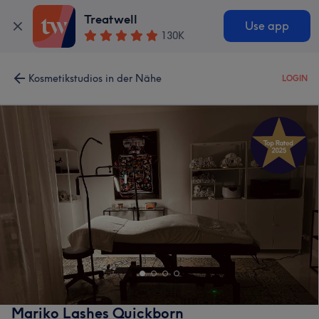
Treatwell
Use app
130K
Kosmetikstudios in der Nähe
LOGIN
Mariko Lashes Quickborn