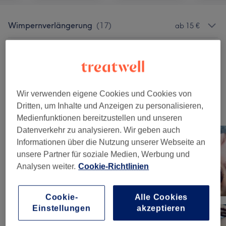
Wimpernverlängerung
(
17
)
ab 15 €
Gesichtsbehandlungen
(
4
)
ab 126 €
Augenbrauen & Wimpernbehandlungen
(
3
)
ab 40 €
Wir verwenden eigene Cookies und Cookies von
Dritten, um Inhalte und Anzeigen zu personalisieren,
Unsere Arbeit
Medienfunktionen bereitzustellen und unseren
Bild anklicken für weitere Details
Datenverkehr zu analysieren. Wir geben auch
Informationen über die Nutzung unserer Webseite an
unsere Partner für soziale Medien, Werbung und
Analysen weiter.
Cookie-Richtlinien
Cookie-
Alle Cookies
Einstellungen
akzeptieren