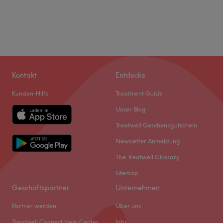
Kontakt
Entdecke
Kunden-Hilfe
Treatment Guide
Unser Blog
Treatwell Geschenkgutschein
Newsletter Anmeldung
The Treatwell Glossary
Sitemap
Geschäftspartner
Unternehmen
Partner werden
Über uns
Treatwell Connect Help Center
Jobs