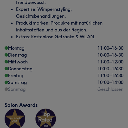
trendbewusst.
Professionell
29
Kompetent
18
Herzlich
18
Expertise: Wimpernstyling,
Aufmerksam
13
Gesichtsbehandlungen.
Produktmarken: Produkte mit natürlichen
Inhaltsstoffen und aus der Region.
Extras: Kostenlose Getränke & WLAN.
Montag
11:00
–
16:30
Dienstag
10:00
–
16:30
Mittwoch
11:00
–
12:00
Donnerstag
10:00
–
16:30
Freitag
11:00
–
16:30
Samstag
10:00
–
14:00
Sonntag
Geschlossen
Salon Awards