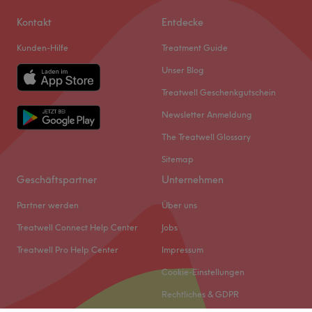
Kontakt
Entdecke
Kunden-Hilfe
Treatment Guide
Unser Blog
Treatwell Geschenkgutschein
Newsletter Anmeldung
The Treatwell Glossary
Sitemap
Geschäftspartner
Unternehmen
Partner werden
Über uns
Treatwell Connect Help Center
Jobs
Treatwell Pro Help Center
Impressum
Cookie-Einstellungen
Rechtliches & GDPR