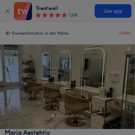
Treatwell
Use app
130K
Kosmetikstudios in der Nähe
LOGIN
Maria Aestehtic