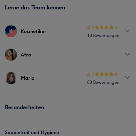
Lerne das Team kennen
4.2
K
Kosmetiker
10 Bewertungen
Services
Afro
Friseur
Gesicht
Services
4.7
Maria
Kosmetische Zahnmedizin
83 Bewertungen
Gesicht
Services
Portfolio
Besonderheiten
Friseur
Gesicht
Massage
Haarentfernung
Kosmetische Zahnmedizin
Sauberkeit und Hygiene