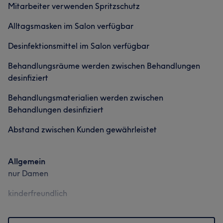
Mitarbeiter verwenden Spritzschutz
Portfolio
Alltagsmasken im Salon verfügbar
Desinfektionsmittel im Salon verfügbar
Behandlungsräume werden zwischen Behandlungen
desinfiziert
Behandlungsmaterialien werden zwischen
Behandlungen desinfiziert
Was unsere Kunden über Maria sagen
Abstand zwischen Kunden gewährleistet
Professionell
11
Talentiert
11
Freundlich
10
Allgemein
Sympathisch
7
nur Damen
kinderfreundlich