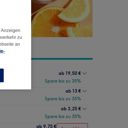
d Anzeigen
nverkehr zu
ebseite an
e-
ab
19,50 €
n
Spare bis zu 35%
ab
13 €
Spare bis zu 35%
ab
3,25 €
Spare bis zu 35%
ab
9,75 €