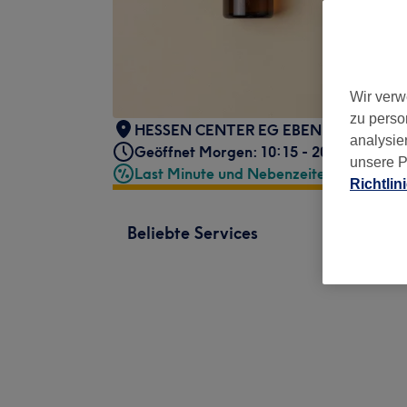
Wir verw
zu perso
HESSEN CENTER EG EBENE
,
Borsigall
analysie
Geöffnet Morgen: 10:15 - 20:00
unsere P
Last Minute und Nebenzeiten
Richtlin
Beliebte Services