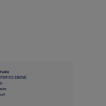
tudio
TER EG EBENE
26
heim
urt