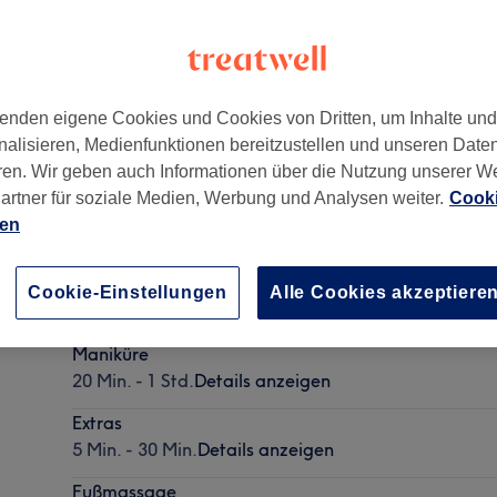
enden eigene Cookies und Cookies von Dritten, um Inhalte un
nalisieren, Medienfunktionen bereitzustellen und unseren Date
ee 26
,
Bergen-Enkheim
,
Frankfurt
,
60388
ren. Wir geben auch Informationen über die Nutzung unserer W
artner für soziale Medien, Werbung und Analysen weiter.
Cooki
ien
Pediküre
Cookie-Einstellungen
Alle Cookies akzeptiere
30 Min. - 1 Std. 15 Min.
Details anzeigen
Maniküre
20 Min. - 1 Std.
Details anzeigen
Extras
5 Min. - 30 Min.
Details anzeigen
Fußmassage