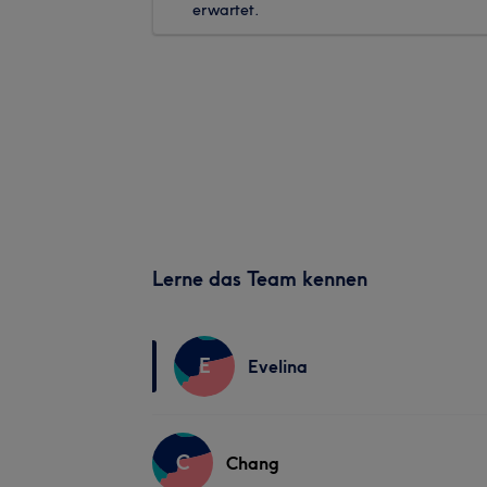
erwartet.
Lerne das Team kennen
E
Evelina
C
Chang