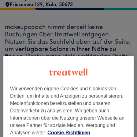
Friesenwall 29
,
Käln
,
50672
makeupcoach nimmt derzeit keine
Buchungen über Treatwell entgegen.
Nutzen Sie das Suchfeld oben auf der Seite,
um
verfügbare Salons in Ihrer Nähe zu
finden.
Dort warten viele erstklassige Profis
auf Ihren Besuch.
Finde die besten Salons in deiner Nähe
Wir verwenden eigene Cookies und Cookies von
Dritten, um Inhalte und Anzeigen zu personalisieren,
Medienfunktionen bereitzustellen und unseren
Datenverkehr zu analysieren. Wir geben auch
Informationen über die Nutzung unserer Webseite an
Auf Treatwell finden
unsere Partner für soziale Medien, Werbung und
Analysen weiter.
Cookie-Richtlinien