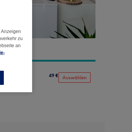
d Anzeigen
nverkehr zu
ebseite an
e-
49 €
Auswählen
n