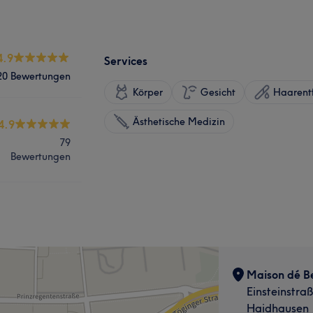
4.9
Services
20 Bewertungen
Körper
Gesicht
Haarent
Ästhetische Medizin
4.9
79
Bewertungen
Maison dé B
Einsteinstra
Haidhausen