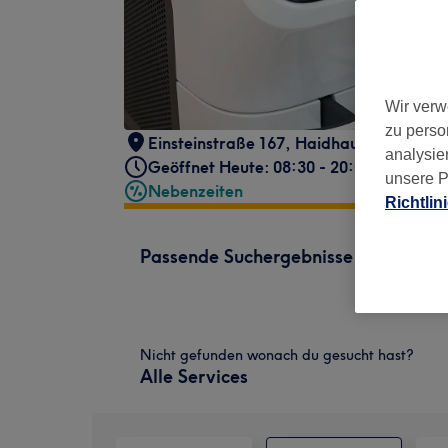
Wir verw
zu perso
Einsteinstraße 167
,
Haidhausen
,
Münch
analysie
Geöffnet Heute: 08:30 - 20:00
unsere P
Nebenzeiten
Richtlin
Passende Suchergebnisse
Nicht gefunden wonach du gesucht hast?
Alle Services