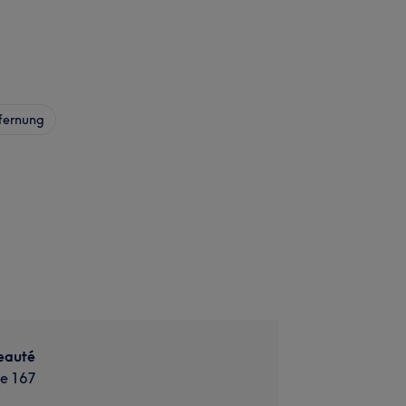
fernung
eauté
ße 167