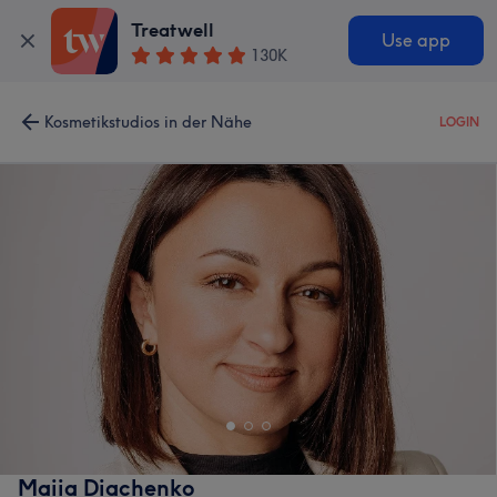
Treatwell
Use app
130K
Kosmetikstudios in der Nähe
LOGIN
Maiia Diachenko