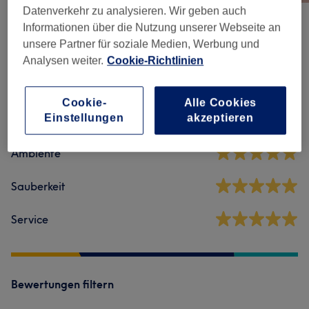
Datenverkehr zu analysieren. Wir geben auch
Informationen über die Nutzung unserer Webseite an
unsere Partner für soziale Medien, Werbung und
Salonbewertungen
Analysen weiter.
Cookie-Richtlinien
5,0
Cookie-
Alle Cookies
Einstellungen
akzeptieren
1 Bewertung
Ambiente
Sauberkeit
Service
Bewertungen filtern