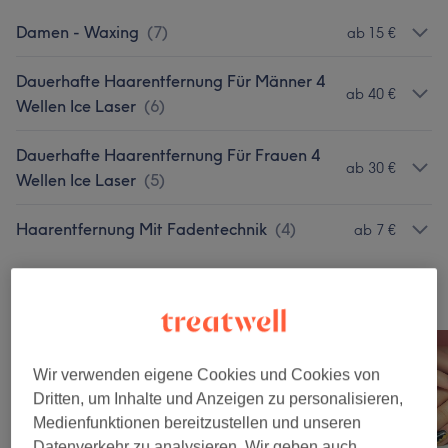
Damen - Waxing
(
7
)
ab 15 €
Dauerhafte Haarentfernung Für Männer 4
ab 40 €
Wellen Ice Laser
(
6
)
Dauerhafte Haarentfernung Für Frauen 4
ab 30 €
Wellen Ice Laser
(
5
)
Haarentfernung Mit Fadentechnik
(
4
)
ab 7 €
Unsere Arbeit
Bild anklicken für weitere Details
Wir verwenden eigene Cookies und Cookies von
Dritten, um Inhalte und Anzeigen zu personalisieren,
Medienfunktionen bereitzustellen und unseren
Datenverkehr zu analysieren. Wir geben auch