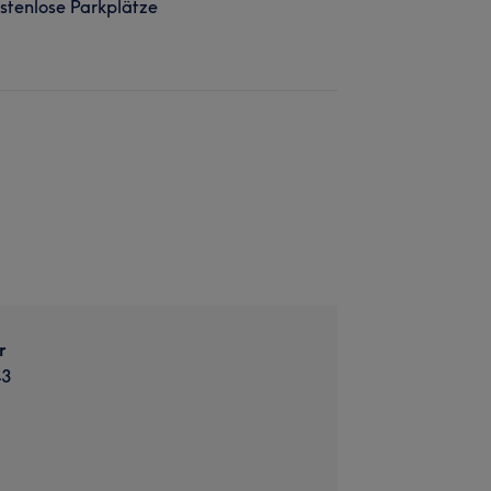
stenlose Parkplätze
r
43