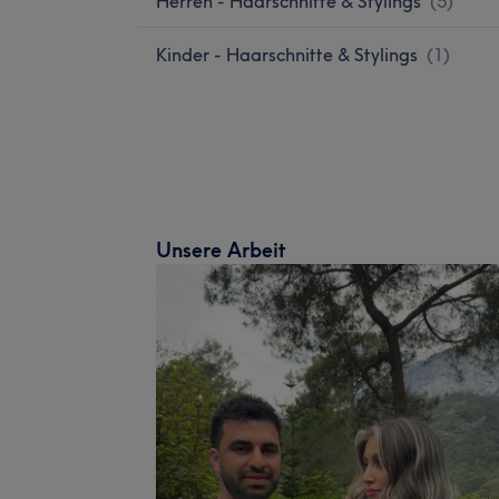
Herren - Haarschnitte & Stylings
(
5
)
Kinder - Haarschnitte & Stylings
(
1
)
Unsere Arbeit