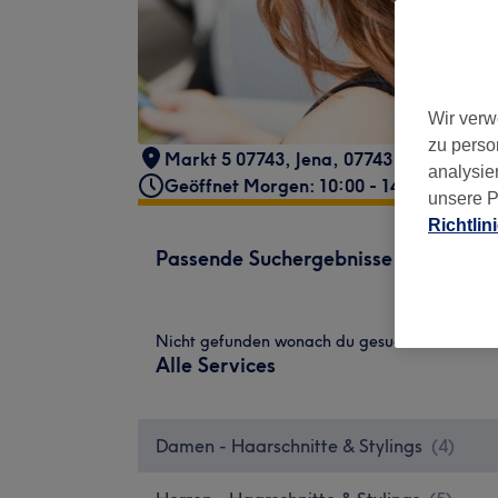
Wir verw
zu perso
Markt 5 07743
,
Jena
,
07743
analysie
Geöffnet Morgen: 10:00 - 14:00
unsere P
Richtlin
Passende Suchergebnisse
Nicht gefunden wonach du gesucht hast?
Alle Services
Damen - Haarschnitte & Stylings
(
4
)