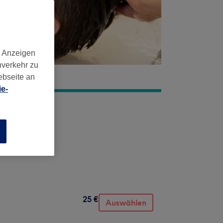
d Anzeigen
nverkehr zu
ebseite an
e-
n
25 €
Auswählen