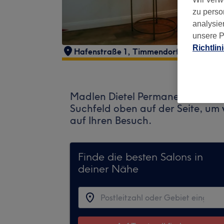
zu perso
analysie
unsere P
Richtlin
Hafenstraße 1
,
Timmendorfer Strand
,
2
Madlen Dietel Permanent Make u
Suchfeld oben auf der Seite, um
auf Ihren Besuch.
Finde die besten Salons in
deiner Nähe