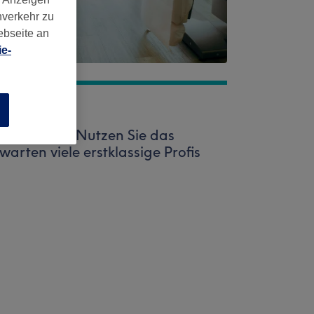
nverkehr zu
ebseite an
e-
n
l entgegen. Nutzen Sie das
warten viele erstklassige Profis