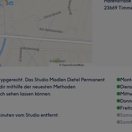
Hafenstraße
23669 Timme
 typgerecht. Das Studio Madlen Dietel Permanent
Mont
ir mithilfe der neuesten Methoden
Dien
ch sehen lassen können.
Mitt
Donn
Freit
inuten vom Studio entfernt.
Sams
Sonn