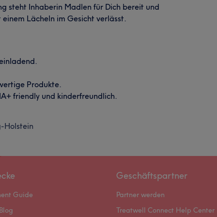
ng steht Inhaberin Madlen für Dich bereit und
t einem Lächeln im Gesicht verlässt.
 einladend.
ertige Produkte.
A+ friendly und kinderfreundlich.
-Holstein
ecke
Geschäftspartner
ment Guide
Partner werden
Blog
Treatwell Connect Help Center