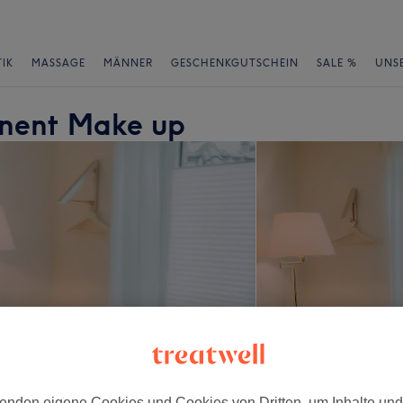
IK
MASSAGE
MÄNNER
GESCHENKGUTSCHEIN
SALE %
UNS
anent Make up
enden eigene Cookies und Cookies von Dritten, um Inhalte un