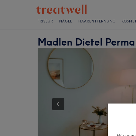
FRISEUR
NÄGEL
HAARENTFERNUNG
KOSMET
Madlen Dietel Perm
Wir verw