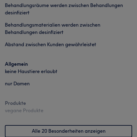
Deutsch und Arabisch an. انا عبير الفرا، خبيرة تجميل طبية
Behandlungsräume werden zwischen Behandlungen
متخصصة بكل ما يخص الجلد والبشرة، ومختصة في إزالة الشعر
desinfiziert
بالليزر. بالإضافة إلى ذلك، أعمل كمستشارة نفسية وتغذية، وأقدّم
جلسات تدليك علاجي واسترخائي. أدمج بين الجمال الخارجي
Behandlungsmaterialien werden zwischen
والتوازن الداخلي لأوفر عناية متكاملة وشاملة. أقدّم خدماتي
Behandlungen desinfiziert
باللغة العربية والألمانية
Abstand zwischen Kunden gewährleistet
Services
Allgemein
Körper
Gesicht
Haarentfernung
keine Haustiere erlaubt
nur Damen
Portfolio
Produkte
vegane Produkte
Alle 20 Besonderheiten anzeigen