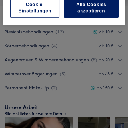
Cookie-
Alle Cookies
Einstellungen
akzeptieren
Dauerhafte Haarentfernung
(
21
)
ab 10 €
Gesichtsbehandlungen
(
17
)
ab 10 €
Körperbehandlungen
(
4
)
ab 10 €
Augenbrauen & Wimpernbehandlungen
(
5
)
ab 20 €
Wimpernverlängerungen
(
8
)
ab 45 €
Permanent Make-Up
(
2
)
ab 150 €
Unsere Arbeit
Bild anklicken für weitere Details