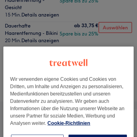
Haarentfernung -
Spare bis zu 25%
Gesicht
15 Min.
Details anzeigen
ab
33,75 €
Dauerhafte
Auswählen
Haarentfernung - Bikini
Spare bis zu 25%
20 Min.
Details anzeigen
ab
135 €
Dauerhafte
Auswählen
Haarentfernung -
Spare bis zu 25%
Ganzkörper
1 Std.
Details anzeigen
Wir verwenden eigene Cookies und Cookies von
Dritten, um Inhalte und Anzeigen zu personalisieren,
Alle Services
Medienfunktionen bereitzustellen und unseren
Datenverkehr zu analysieren. Wir geben auch
Informationen über die Nutzung unserer Webseite an
unsere Partner für soziale Medien, Werbung und
Analysen weiter.
Cookie-Richtlinien
Alle
Haarentfernung
Gesicht