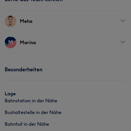
Meha
Services
M
Marina
Gesicht
Haarentfernung
Services
Besonderheiten
Portfolio
Haarentfernung
Lage
Bahnstation in der Nähe
Bushaltestelle in der Nähe
Bahnhof in der Nähe