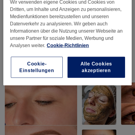
Wir verwenden eigene Cookies und Cookies von
Gesichtsbehandlungen
(
3
)
ab 49 €
Dritten, um Inhalte und Anzeigen zu personalisieren,
Medienfunktionen bereitzustellen und unseren
Permanent Make-Up
(
3
)
200 €
Datenverkehr zu analysieren. Wir geben auch
Informationen über die Nutzung unserer Webseite an
Wimpernverlängerungen
(
1
)
60 €
unsere Partner für soziale Medien, Werbung und
Analysen weiter.
Cookie-Richtlinien
Augenbrauen & Wimpernbehandlungen
(
2
)
ab 55 €
Cookie-
Alle Cookies
Einstellungen
akzeptieren
Unsere Arbeit
Bild anklicken für weitere Details