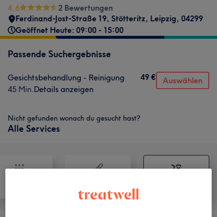
4,6
2 Bewertungen
Ferdinand-Jost-Straße 19
,
Stötteritz
,
Leipzig
,
04299
Geöffnet Heute: 09:00 - 15:00
Passende Suchergebnisse
49 €
Gesichtsbehandlung - Reinigung
Auswählen
45 Min.
Details anzeigen
Nicht gefunden wonach du gesucht hast?
Alle Services
Alle
Haarentfernung
Gesicht