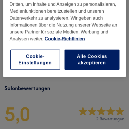
1 Std.
Details anzeigen
Dritten, um Inhalte und Anzeigen zu personalisieren,
Medienfunktionen bereitzustellen und unseren
Alle Services
Datenverkehr zu analysieren. Wir geben auch
Informationen über die Nutzung unserer Webseite an
unsere Partner für soziale Medien, Werbung und
Haarverlängerung
(
3
)
ab 15 €
Analysen weiter.
Cookie-Richtlinien
Herren - Haarschnitte & Stylings
(
3
)
ab 40 €
Cookie-
Alle Cookies
Einstellungen
akzeptieren
Damen - Haarschnitte & Stylings
(
7
)
ab 30 €
Salonbewertungen
5,0
2 Bewertungen