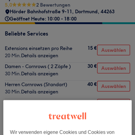
5,0
2 Bewertungen
Hörder Bahnhofstraße 9-11
,
Dortmund
,
44263
Geöffnet Heute: 10:00 - 18:00
Beliebte Services
15 €
Extensions einsetzen pro Reihe
Auswählen
20 Min.
Details anzeigen
30 €
Damen - Cornrows ( 2 Zöpfe )
Auswählen
30 Min.
Details anzeigen
40 €
Herren Cornrows (Standart)
Auswählen
30 Min.
Details anzeigen
50 €
Herren Cornrows (Modernes Design)
Auswählen
ab
1 Std.
Details anzeigen
60 €
Damen - Cornrows ( ganzer Kopf )
Auswählen
Wir verwenden eigene Cookies und Cookies von