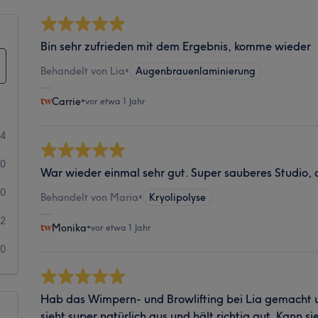
Bin sehr zufrieden mit dem Ergebnis, komme wieder
Behandelt von Lia
•
Augenbrauenlaminierung
Carrie
•
vor etwa 1 Jahr
4
0
War wieder einmal sehr gut. Super sauberes Studio, a
0
Behandelt von Maria
•
Kryolipolyse
2
Monika
•
vor etwa 1 Jahr
0
Hab das Wimpern- und Browlifting bei Lia gemacht
sieht super natürlich aus und hält richtig gut. Kann s