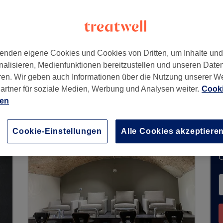
enden eigene Cookies und Cookies von Dritten, um Inhalte un
nalisieren, Medienfunktionen bereitzustellen und unseren Date
ren. Wir geben auch Informationen über die Nutzung unserer W
artner für soziale Medien, Werbung und Analysen weiter.
Cooki
chungen über Treatwell entgegen. Nutzen Sie da
ien
ähe zu finden.
Dort warten viele erstklassige Pro
Cookie-Einstellungen
Alle Cookies akzeptiere