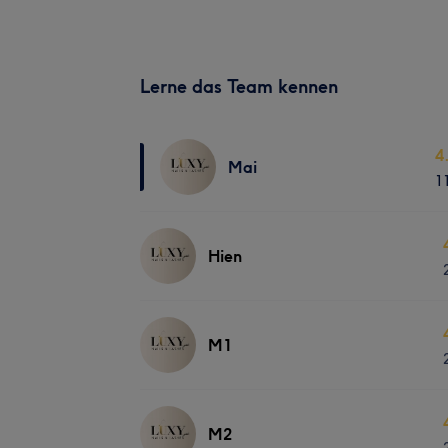
Lerne das Team kennen
4
Mai
1
Hien
M1
M2