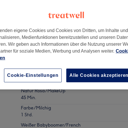
enden eigene Cookies und Cookies von Dritten, um Inhalte un
nalisieren, Medienfunktionen bereitzustellen und unseren Date
Frankfurt am Main
,
60314
ren. Wir geben auch Informationen über die Nutzung unserer W
artner für soziale Medien, Werbung und Analysen weiter.
Cooki
ien
Nagelmodellage - Neues Set mit Pulver-/UV Gel in
Cookie-Einstellungen
Alle Cookies akzeptiere
Details anzeigen
Natur Rosa/MakeUp
45 Min.
Farbe/Milchig
1 Std.
Weißer Babyboomer/French