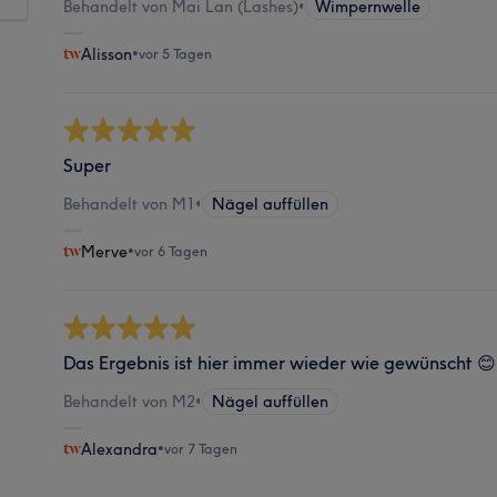
Behandelt von Mai Lan (Lashes)
•
Wimpernwelle
Alisson
•
vor 5 Tagen
Super
Behandelt von M1
•
Nägel auffüllen
Merve
•
vor 6 Tagen
Das Ergebnis ist hier immer wieder wie gewünscht 😊
Behandelt von M2
•
Nägel auffüllen
Alexandra
•
vor 7 Tagen