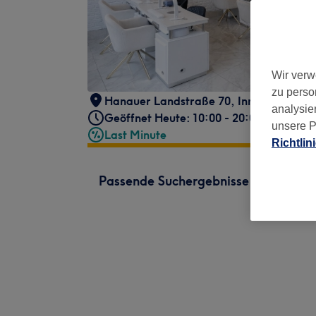
Wir verw
zu perso
Hanauer Landstraße 70
,
Innenstadt IV
,
analysie
Geöffnet Heute: 10:00 - 20:00
unsere P
Last Minute
Richtlin
Passende Suchergebnisse