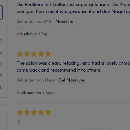
Die Pediküre mit Gellack ist super gelungen. Die Mani
weniger. Form nicht wie gewünscht und den Nagel op
Behandelt von M2
•
Maniküre
Leila
•
vor 1 Tag
52
86
The salon was clean, relaxing, and had a lovely atmos
33
come back and recommend it to others!
19
Behandelt von Hien
•
Gel Maniküre
20
Alisson
•
vor 5 Tagen
:)