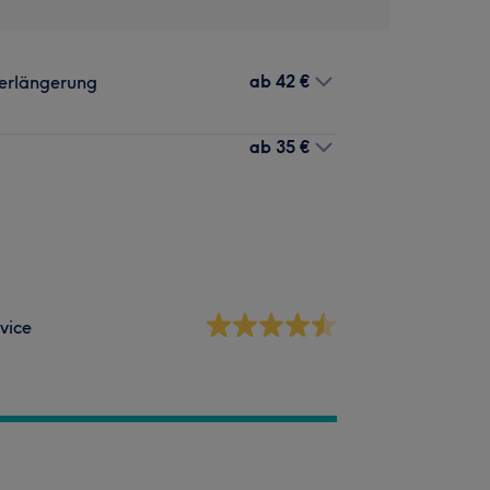
ab
42 €
Verlängerung
ab
35 €
vice