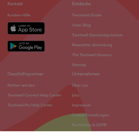
Kontakt
Entdecke
Kunden-Hilfe
Treatment Guide
Unser Blog
Treatwell Geschenkgutschein
Newsletter Anmeldung
The Treatwell Glossary
Sitemap
Geschäftspartner
Unternehmen
Partner werden
Über uns
Treatwell Connect Help Center
Jobs
Treatwell Pro Help Center
Impressum
Cookie-Einstellungen
Rechtliches & GDPR