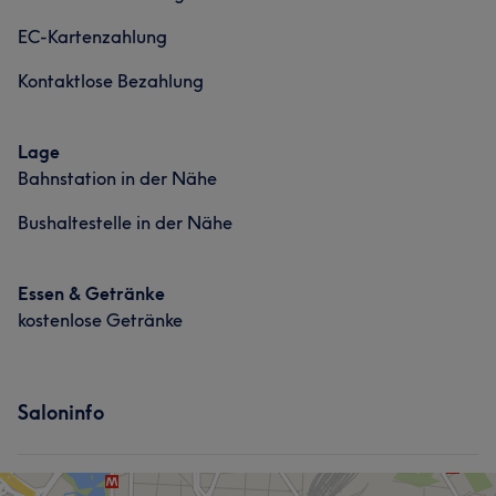
Sympathisch
10
EC-Kartenzahlung
Kontaktlose Bezahlung
Lage
Bahnstation in der Nähe
Bushaltestelle in der Nähe
Was unsere Kunden über Naz sagen
Essen & Getränke
Freundlich
14
Aufmerksam
10
Kompetent
9
kostenlose Getränke
Sympathisch
7
Saloninfo