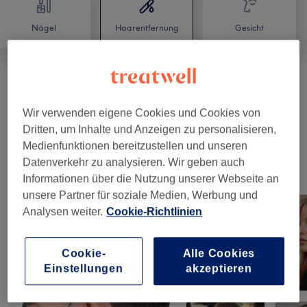
Nägel
Haarentfernung
Gesicht
Haarentfernung Mit Fadentechnik
(
2
)
ab 12 €
Wir verwenden eigene Cookies und Cookies von
Waxing
(
2
)
ab 10 €
Dritten, um Inhalte und Anzeigen zu personalisieren,
Medienfunktionen bereitzustellen und unseren
Datenverkehr zu analysieren. Wir geben auch
Unsere Arbeit
Informationen über die Nutzung unserer Webseite an
Bild anklicken für weitere Details
unsere Partner für soziale Medien, Werbung und
Analysen weiter.
Cookie-Richtlinien
Cookie-
Alle Cookies
Einstellungen
akzeptieren