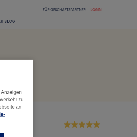
FÜR GESCHÄFTSPARTNER
LOGIN
ER BLOG
d Anzeigen
nverkehr zu
ebseite an
e-
rvice