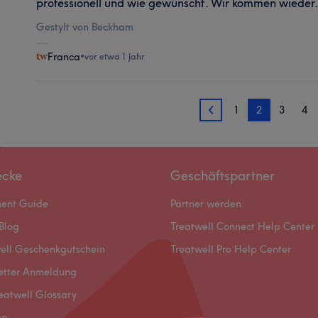
professionell und wie gewünscht. Wir kommen wieder.
Gestylt von Beckham
Franca
•
vor etwa 1 Jahr
1
2
3
4
1
ecke
Geschäftspartner
ment Guide
Partner werden
Blog
Treatwell Connect Help Center
ell Geschenkgutschein
Treatwell Pro Help Center
etter Anmeldung
eatwell Glossary
ap