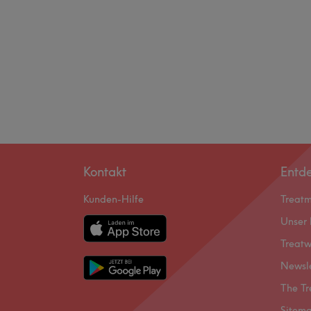
Kontakt
Entd
Kunden-Hilfe
Treat
Unser 
Treatw
Newsl
The Tr
Sitem