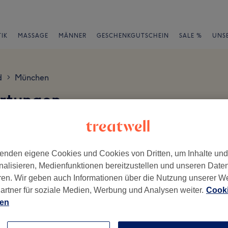
IK
MASSAGE
MÄNNER
GESCHENKGUTSCHEIN
SALE %
UNS
d
München
>
ertungen
en
enden eigene Cookies und Cookies von Dritten, um Inhalte un
nalisieren, Medienfunktionen bereitzustellen und unseren Date
ren. Wir geben auch Informationen über die Nutzung unserer W
artner für soziale Medien, Werbung und Analysen weiter.
Cooki
ch geschrieben.
ien
Ambiente
Se