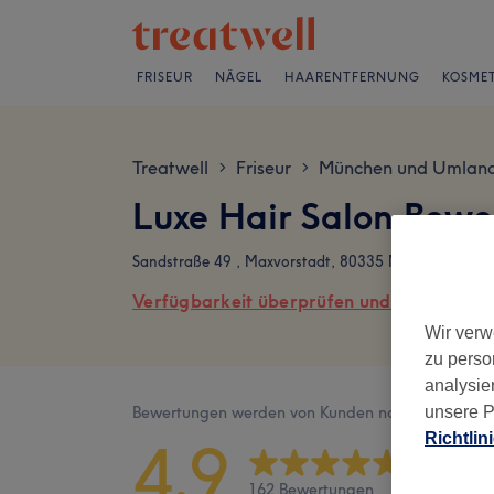
FRISEUR
NÄGEL
HAARENTFERNUNG
KOSMET
Treatwell
Friseur
München und Umlan
>
>
Luxe Hair Salon Bew
Sandstraße 49 , Maxvorstadt, 80335 München
Verfügbarkeit überprüfen und online buch
Wir verw
zu perso
analysie
unsere P
Bewertungen werden von Kunden nach ihrem Besu
Richtlin
4,9
162 Bewertungen