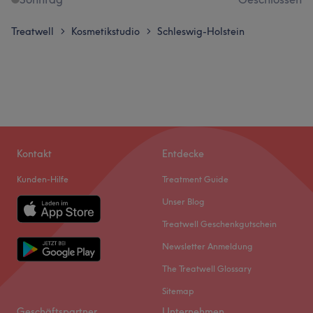
Treatwell
Kosmetikstudio
Schleswig-Holstein
>
>
Kontakt
Entdecke
Kunden-Hilfe
Treatment Guide
Unser Blog
Treatwell Geschenkgutschein
Newsletter Anmeldung
The Treatwell Glossary
Sitemap
Geschäftspartner
Unternehmen