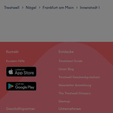
Treatwell
Nägel
Frankfurt am Main
Innenstadt I
>
>
>
Kontakt
Entdecke
Kunden-Hilfe
Treatment Guide
Unser Blog
Treatwell Geschenkgutschein
Newsletter Anmeldung
The Treatwell Glossary
Sitemap
Geschäftspartner
Unternehmen