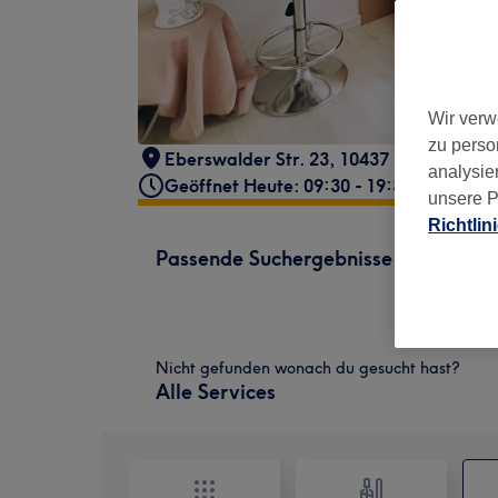
Wir verw
zu perso
Eberswalder Str. 23, 10437 Berlin, Deut
analysie
Geöffnet Heute: 09:30 - 19:30
unsere P
Richtlin
Passende Suchergebnisse
Nicht gefunden wonach du gesucht hast?
Alle Services