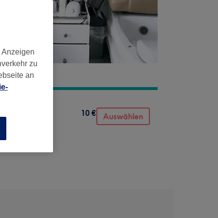
d Anzeigen
nverkehr zu
ebseite an
e-
10 €
Auswählen
n