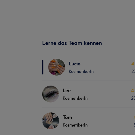
Lerne das Team kennen
Lucie
4
KosmetikerIn
2
Lee
4
KosmetikerIn
2
Tom
KosmetikerIn