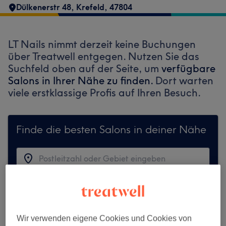
Dülkenerstr 48
,
Krefeld
,
47804
LT Nails nimmt derzeit keine Buchungen
über Treatwell entgegen. Nutzen Sie das
Suchfeld oben auf der Seite, um
verfügbare
Salons in Ihrer Nähe zu finden.
Dort warten
viele erstklassige Profis auf Ihren Besuch.
Finde die besten Salons in deiner Nähe
Auf Treatwell finden
Wir verwenden eigene Cookies und Cookies von