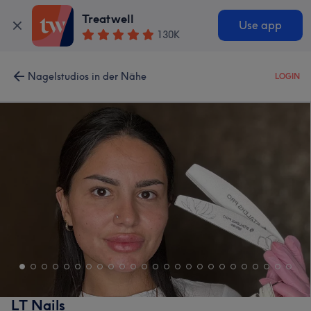
Treatwell
Use app
130K
Nagelstudios in der Nähe
LOGIN
LT Nails