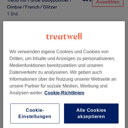
Trend mit Farbe Babyboomer /
Auswählen
Ombre / French / Glitzer
1 Std.
Nicht gefunden wonach du gesucht hast?
Alle Services
Wir verwenden eigene Cookies und Cookies von
Dritten, um Inhalte und Anzeigen zu personalisieren,
Maniküre & Pediküre
(
8
)
ab 0,50 €
Medienfunktionen bereitzustellen und unseren
Datenverkehr zu analysieren. Wir geben auch
Nagelmodellage
(
3
)
ab 30 €
Informationen über die Nutzung unserer Webseite an
unsere Partner für soziale Medien, Werbung und
Unsere Arbeit
Analysen weiter.
Cookie-Richtlinien
Bild anklicken für weitere Details
Cookie-
Alle Cookies
Einstellungen
akzeptieren