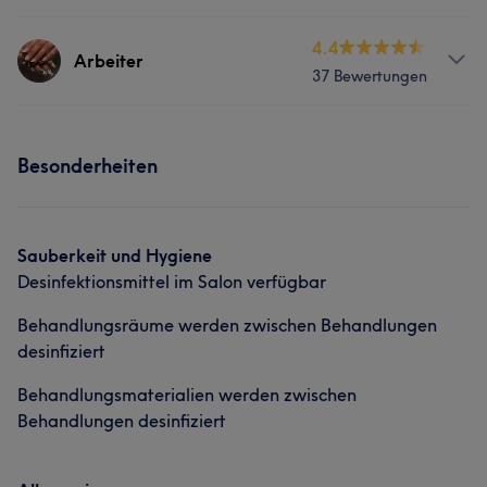
Services
4.4
Arbeiter
37 Bewertungen
Nägel
Services
Portfolio
Besonderheiten
Nägel
Portfolio
Sauberkeit und Hygiene
Desinfektionsmittel im Salon verfügbar
Behandlungsräume werden zwischen Behandlungen
desinfiziert
Behandlungsmaterialien werden zwischen
Behandlungen desinfiziert