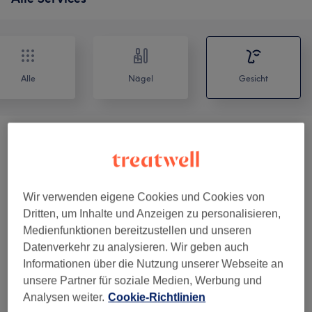
Alle
Nägel
Gesicht
Gesichtsbehandlungen
(
1
)
ab 55 €
Augenbrauen &
ab 8,10 €
Wimpernbehandlungen
(
4
)
Wir verwenden eigene Cookies und Cookies von
Dritten, um Inhalte und Anzeigen zu personalisieren,
Wimpernverlängerungen
(
1
)
ab 15 €
Medienfunktionen bereitzustellen und unseren
Datenverkehr zu analysieren. Wir geben auch
Informationen über die Nutzung unserer Webseite an
Unsere Arbeit
unsere Partner für soziale Medien, Werbung und
Bild anklicken für weitere Details
Analysen weiter.
Cookie-Richtlinien