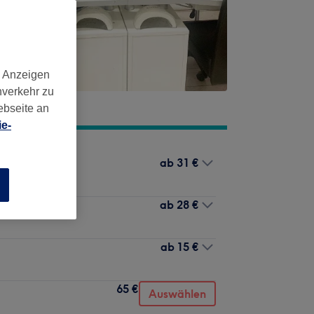
d Anzeigen
nverkehr zu
ebseite an
e-
ab
31 €
n
ab
28 €
ab
15 €
65 €
Auswählen