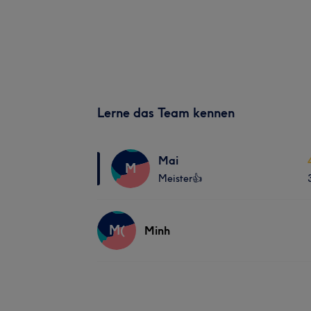
Lerne das Team kennen
Mai
M
Meister👍
M(
Minh