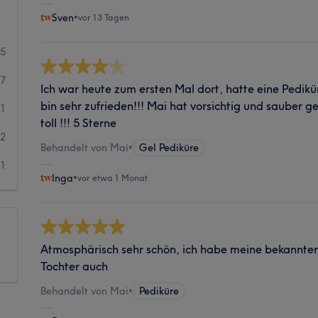
Sven
•
vor 13 Tagen
25
7
Ich war heute zum ersten Mal dort, hatte eine Pedikü
bin sehr zufrieden!!! Mai hat vorsichtig und sauber g
1
toll !!! 5 Sterne
2
Behandelt von Mai
•
Gel Pediküre
1
Inga
•
vor etwa 1 Monat
Atmosphärisch sehr schön, ich habe meine bekannte
Tochter auch
Behandelt von Mai
•
Pediküre