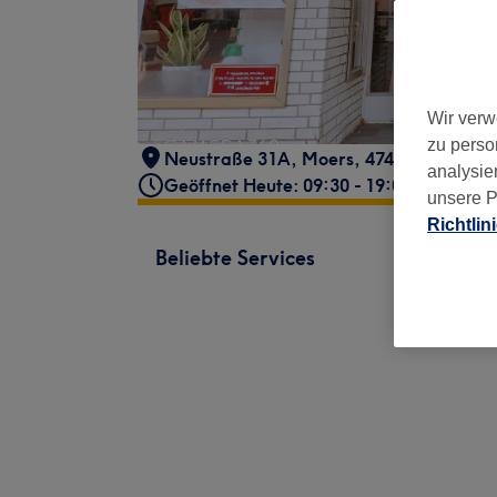
Wir verw
zu perso
Neustraße 31A
,
Moers
,
47441
analysie
Geöffnet Heute: 09:30 - 19:00
unsere P
Richtlin
Beliebte Services