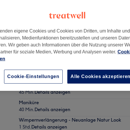
enden eigene Cookies und Cookies von Dritten, um Inhalte un
nalisieren, Medienfunktionen bereitzustellen und unseren Date
ren. Wir geben auch Informationen über die Nutzung unserer W
artner für soziale Medien, Werbung und Analysen weiter.
Cooki
ien
Nagelmodellage - Neues Set mit UV Gel oder Acryl
55 Min. - 1 Std.
Details anzeigen
Cookie-Einstellungen
Alle Cookies akzeptiere
Nagelmodellage - Auffüllen mit UV Gel oder Acryl
45 Min.
Details anzeigen
Maniküre
40 Min.
Details anzeigen
Wimpernverlängerung - Neuanlage Natur Look
1 Std.
Details anzeigen