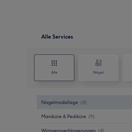
Alle Services
Alle
Nägel
Nagelmodellage
(
4
)
Maniküre & Pediküre
(
9
)
Wimpernverlängerungen
(
4
)