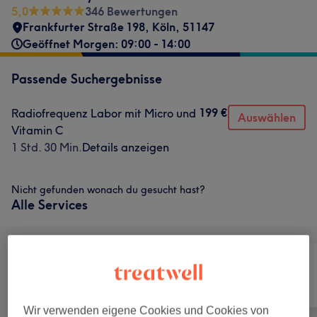
5,0
346 Bewertungen
Frankfurter Straße 198
,
Köln
,
51147
Geöffnet Morgen: 09:00 - 14:00
Passende Suchergebnisse
199 €
Radiofrequenz Labor mit Micro und
Auswählen
Vitamin C
1 Std. 30 Min.
Details anzeigen
Nicht gefunden wonach du gesucht hast?
Alle Services
Alle
Gesicht
Körper
Wir verwenden eigene Cookies und Cookies von