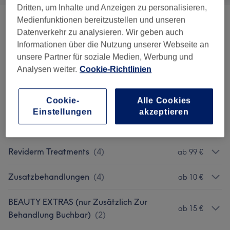
Dritten, um Inhalte und Anzeigen zu personalisieren,
Medienfunktionen bereitzustellen und unseren
Welcome Treatment
(
3
)
ab 99 €
Datenverkehr zu analysieren. Wir geben auch
Informationen über die Nutzung unserer Webseite an
GreenPeel Treatments
(
2
)
ab 155 €
unsere Partner für soziale Medien, Werbung und
Analysen weiter.
Cookie-Richtlinien
Infuzion System
(
1
)
239 €
JetPeel Treatment
(
4
)
Cookie-
Alle Cookies
ab 99 €
Einstellungen
akzeptieren
Babor
(
10
)
ab 10 €
Reviderm Treatments
(
4
)
ab 99 €
Zusatzbehandlungen
(
4
)
ab 10 €
BEAUTY EXTRAS (nur Zusätzlich Zur
ab 15 €
Behandlung Buchbar)
(
2
)