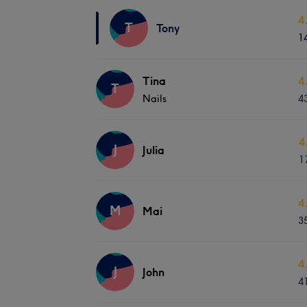
4
T
Tony
1
Tina
4
T
Nails
4
4
J
Julia
1
4
M
Mai
3
4
J
John
4