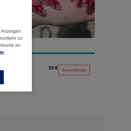
d Anzeigen
nverkehr zu
ebseite an
e-
50 €
Auswählen
n