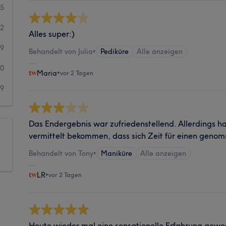
75
22
Alles super:)
79
Behandelt von Julia
•
Pediküre
Alle anzeigen
30
Maria
•
vor 2 Tagen
39
Das Endergebnis war zufriedenstellend. Allerdings h
vermittelt bekommen, dass sich Zeit für einen geno
Behandelt von Tony
•
Maniküre
Alle anzeigen
LR
•
vor 2 Tagen
Heute wieder mal eine sensationelle Erfahrung gewe