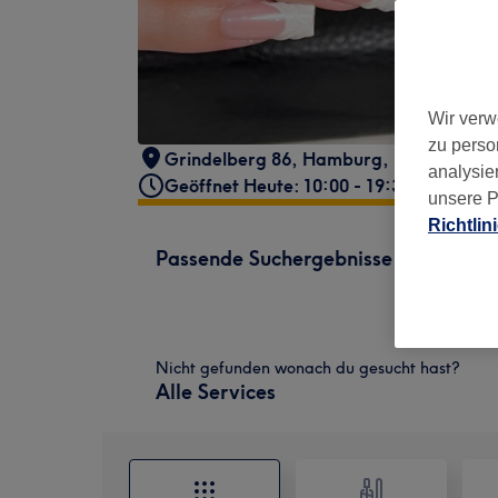
Wir verw
zu perso
Grindelberg 86
,
Hamburg, Eimsbüttel
,
analysie
Geöffnet Heute: 10:00 - 19:30
unsere P
Richtlin
Passende Suchergebnisse
Nicht gefunden wonach du gesucht hast?
Alle Services