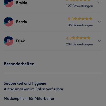
E
Ersida
127 Bewertungen
Services
5.0
B
Berrin
35 Bewertungen
Friseur
Services
4.9
D
Dilek
Was unsere Kunden über Ersida sagen
204 Bewertungen
Friseur
Kompetent
12
Professionell
9
Aufmerksam
8
Services
Gründlich
7
Besonderheiten
Friseur
Was unsere Kunden über Dilek sagen
Sauberkeit und Hygiene
Alltagsmasken im Salon verfügbar
Kompetent
17
Professionell
17
Sympathisch
16
Maskenpflicht für Mitarbeiter
Freundlich
14