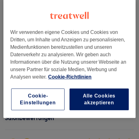
Alle Services
Damen - Haarschnitte & Stylings
(
4
)
Wir verwenden eigene Cookies und Cookies von
ab 36 €
Dritten, um Inhalte und Anzeigen zu personalisieren,
Damen - Coloration & Farbe
(
8
)
Medienfunktionen bereitzustellen und unseren
ab 50 €
Datenverkehr zu analysieren. Wir geben auch
Informationen über die Nutzung unserer Webseite an
Damen - Olaplex
(
2
)
ab 30 €
unsere Partner für soziale Medien, Werbung und
Analysen weiter.
Cookie-Richtlinien
Herren - Haarschnitte & Stylings
(
1
)
ab 36 €
Extras
(
2
)
ab 15 €
Cookie-
Alle Cookies
Einstellungen
akzeptieren
Salonbewertungen