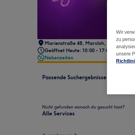
Wir verw
zu perso
Marienstraße 48
,
Marxloh
,
Duisburg
,
4
analysie
Geöffnet Heute: 10:00 - 17:00
unsere P
Nebenzeiten
Richtlin
Passende Suchergebnisse
Nicht gefunden wonach du gesucht hast?
Alle Services