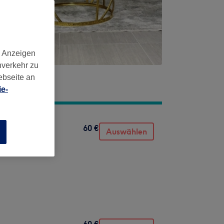
d Anzeigen
nverkehr zu
ebseite an
e-
60 €
Auswählen
n
60 €