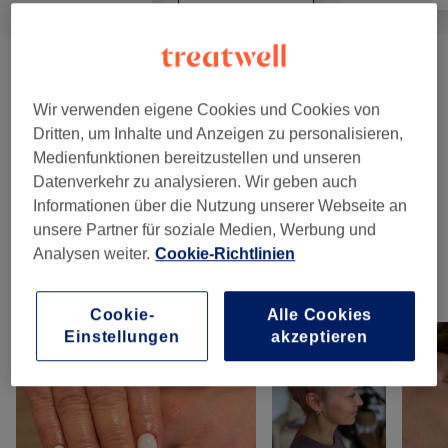
Damen - Haarschnitte & Stylings
(
4
)
ab 25 €
Wir verwenden eigene Cookies und Cookies von
Damen - Farbe & Coloration
(
5
)
ab 120 €
Dritten, um Inhalte und Anzeigen zu personalisieren,
Medienfunktionen bereitzustellen und unseren
Herren - Haarschnitte & Stylings
(
3
)
ab 20 €
Datenverkehr zu analysieren. Wir geben auch
Informationen über die Nutzung unserer Webseite an
Haarkuren & Pflege
(
2
)
ab 60 €
unsere Partner für soziale Medien, Werbung und
Analysen weiter.
Cookie-Richtlinien
Unsere Arbeit
Bild anklicken für weitere Details
Cookie-
Alle Cookies
Einstellungen
akzeptieren