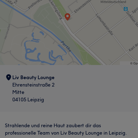
Portfolio
sorgt für eine angenehme Atmosphäre während der
Behandlung. Spezialisiert auf Maniküre, Pediküre,
Nageldesign und Nagelverlängerung.
Services
Nägel
Massage
Portfolio
Liv Beauty Lounge
Ehrensteinstraße 2
Mitte
04105 Leipzig
Strahlende und reine Haut zaubert dir das
professionelle Team von Liv Beauty Lounge in Leipzig.