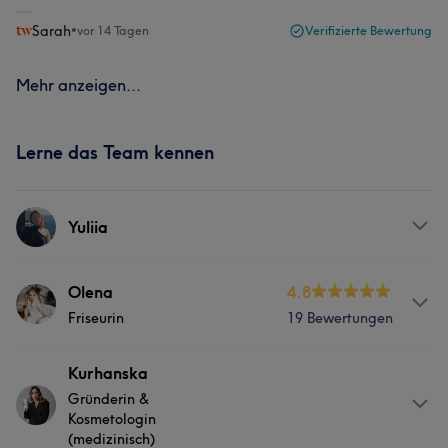
Sarah
•
vor 14 Tagen
Verifizierte Bewertung
Mehr anzeigen...
Lerne das Team kennen
Yuliia
Services
Olena
4.8
Friseurin
19 Bewertungen
Nägel
Massage
Info
Kurhanska
Portfolio
Gründerin &
20 Jahren Erfahrung – eine wahre Meisterin ihres Fachs.
Kosmetologin
Sie kombiniert Professionalität, Kreativität und Präzision
(medizinisch)