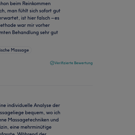
schon beim Reinkommen
h, man fühlt sich sofort gut
artet, ist hier falsch – es
-Methode war mir vorher
amten Behandlung sehr gut
sische Massage
Verifizierte Bewertung
ne individuelle Analyse der
assageliege bequem, wo ich
edene Massagetechniken und
izin, eine mehrminütige
fasste. Während der