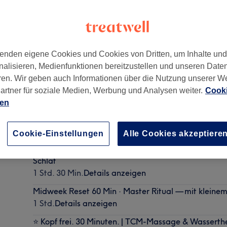
enden eigene Cookies und Cookies von Dritten, um Inhalte un
nalisieren, Medienfunktionen bereitzustellen und unseren Date
Raum 12
,
München
,
81673
ren. Wir geben auch Informationen über die Nutzung unserer W
artner für soziale Medien, Werbung und Analysen weiter.
Cooki
ien
Discovery · 45 Min. | Kopf frei — Erste Kopfhautanal
45 Min.
Details anzeigen
Cookie-Einstellungen
Alle Cookies akzeptiere
⭐ Harmony · 90 Min. | Vollständige Regulation für K
Schlaf
1 Std. 30 Min.
Details anzeigen
Midweek Reset 60 Min · Master Ritual — mit kleinem
1 Std.
Details anzeigen
⭐ Kopf frei. 30 Minuten. | TCM-Massage & Wasserthe