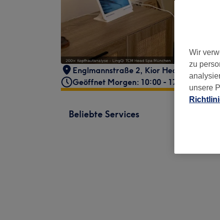
Wir verw
zu perso
Englmannstraße 2
,
Kior Health Center
,
analysie
Geöffnet Morgen: 10:00 - 17:00
unsere P
Richtlin
Beliebte Services