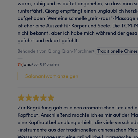
warm, ruhig und es duftet angenehm, so dass man 
runterfährt. Qiong empfängt einen unglaublich herzlic
aufgehoben. Wer eine schnelle „rein-raus“-Massage erw
ist eher eine Auszeit für Körper und Seele. Die TCM
nicht bekannt, aber ich habe mich während der ges
geführt und erklärt gefühlt.
Behandelt von Qiong Qian-Morchner
•
Traditionelle Chine
Jana
•
vor 8 Monaten
Salonantwort anzeigen
Zur Begrüßung gab es einen aromatischen Tee und ei
Kopfhaut. Anschließend machte ich es mir auf der M
eine Kopfhautbehandlung erhielt, die viele verschi
-instrumente aus der traditionellen chinesischen Med
Wassermassage und eine gründliche Haarwäsche um