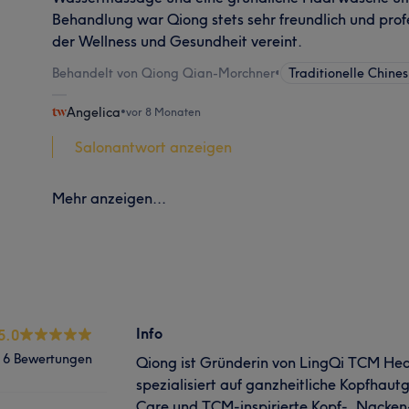
Behandlung war Qiong stets sehr freundlich und profes
der Wellness und Gesundheit vereint.
Behandelt von Qiong Qian-Morchner
•
Traditionelle Chine
Angelica
•
vor 8 Monaten
Salonantwort anzeigen
Mehr anzeigen...
Info
5.0
6 Bewertungen
Qiong ist Gründerin von LingQi TCM H
spezialisiert auf ganzheitliche Kopfhau
Care und TCM-inspirierte Kopf-, Nacken