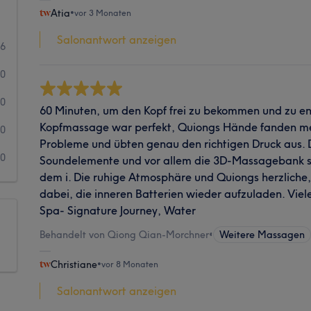
Atia
•
vor 3 Monaten
Salonantwort anzeigen
6
0
0
60 Minuten, um den Kopf frei zu bekommen und zu en
Kopfmassage war perfekt, Quiongs Hände fanden me
0
Probleme und übten genau den richtigen Druck aus.
0
Soundelemente und vor allem die 3D-Massagebank si
dem i. Die ruhige Atmosphäre und Quiongs herzliche, 
dabei, die inneren Batterien wieder aufzuladen. Vie
Spa- Signature Journey, Water
Behandelt von Qiong Qian-Morchner
•
Weitere Massagen
Christiane
•
vor 8 Monaten
Salonantwort anzeigen