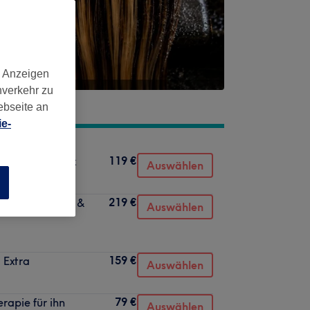
d Anzeigen
nverkehr zu
ebseite an
e-
119 €
yse & Mini Detox
Auswählen
n
219 €
opfhaut, Körper &
Auswählen
159 €
 Extra
Auswählen
79 €
rapie für ihn
Auswählen