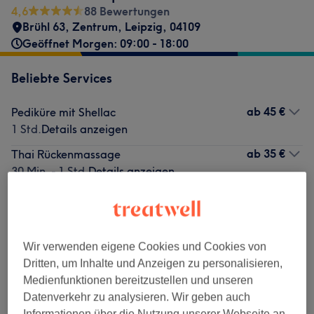
4,6
88 Bewertungen
Brühl 63
,
Zentrum
,
Leipzig
,
04109
Geöffnet Morgen: 09:00 - 18:00
Beliebte Services
ab
45 €
Pediküre mit Shellac
1 Std.
Details anzeigen
ab
35 €
Thai Rückenmassage
30 Min. - 1 Std.
Details anzeigen
ab
60 €
Traditionelle Thai Massage
1 Std. - 1 Std. 30 Min.
Details anzeigen
ab
60 €
Thai-Öl Massage
Wir verwenden eigene Cookies und Cookies von
1 Std. - 1 Std. 30 Min.
Details anzeigen
Dritten, um Inhalte und Anzeigen zu personalisieren,
ab
25 €
Pediküre
Medienfunktionen bereitzustellen und unseren
30 Min. - 1 Std.
Details anzeigen
Datenverkehr zu analysieren. Wir geben auch
Informationen über die Nutzung unserer Webseite an