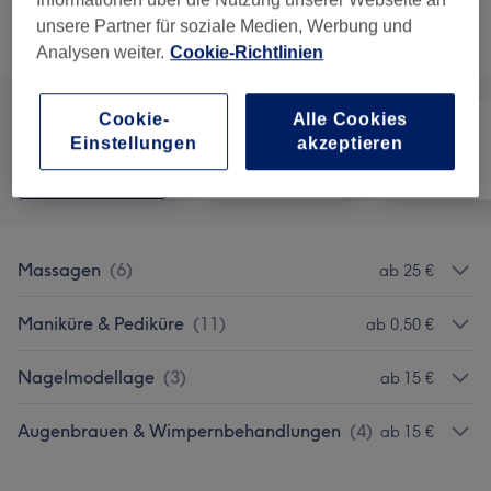
unsere Partner für soziale Medien, Werbung und
Alle Services
Analysen weiter.
Cookie-Richtlinien
Cookie-
Alle Cookies
Einstellungen
akzeptieren
Alle
Nägel
Gesicht
Massagen
(
6
)
ab 25 €
Maniküre & Pediküre
(
11
)
ab 0,50 €
Nagelmodellage
(
3
)
ab 15 €
Augenbrauen & Wimpernbehandlungen
(
4
)
ab 15 €