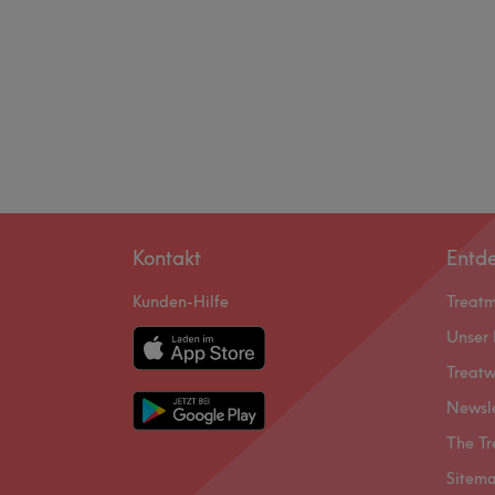
Kontakt
Entd
Kunden-Hilfe
Treat
Unser 
Treatw
Newsl
The Tr
Sitem