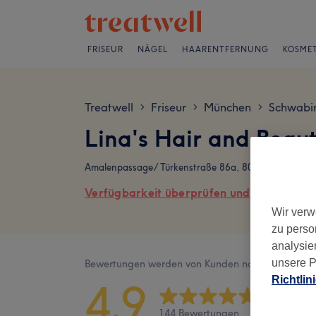
FRISEUR
NÄGEL
HAARENTFERNUNG
KOSMET
Treatwell
Friseur
München
Schwabi
>
>
>
Lina's Hair and Beau
Amalenpassage/ Türkenstraße 86a, 80799 München
Verfügbarkeit überprüfen und online buch
Wir verw
zu perso
analysie
unsere P
Bewertungen werden von Kunden nach ihrem Besu
Richtlin
4,9
144 Bewertungen