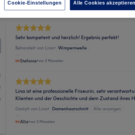
Sauberkeit
Cookie-Einstellungen
Alle Cookies akzeptiere
Sehr kompetent und herzlich! Ergebnis perfekt!
Behandelt von Lina
•
Wimpernwelle
Stefanie
•
vor 2 Monaten
4
8
Lina ist eine professionelle Friseurin, sehr verantwo
Klienten und der Geschichte und dem Zustand ihres H
0
Gestylt von Lina
•
Damenhaarschnitt
Alle anzeigen
1
Alla
•
vor 2 Monaten
1