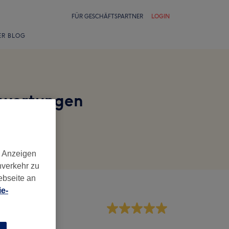
FÜR GESCHÄFTSPARTNER
LOGIN
ER BLOG
Bewertungen
d Anzeigen
nverkehr zu
ebseite an
e-
rvice