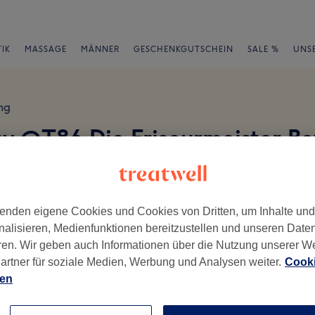
IK
MASSAGE
MÄNNER
GESCHENKGUTSCHEIN
SALE %
UNS
ng
ty @T86 Die Friseurmeister 
, Bayern Germany, 80799 München
en
enden eigene Cookies und Cookies von Dritten, um Inhalte un
nalisieren, Medienfunktionen bereitzustellen und unseren Date
ren. Wir geben auch Informationen über die Nutzung unserer W
artner für soziale Medien, Werbung und Analysen weiter.
Cooki
ch geschrieben.
ien
Ambiente
Se