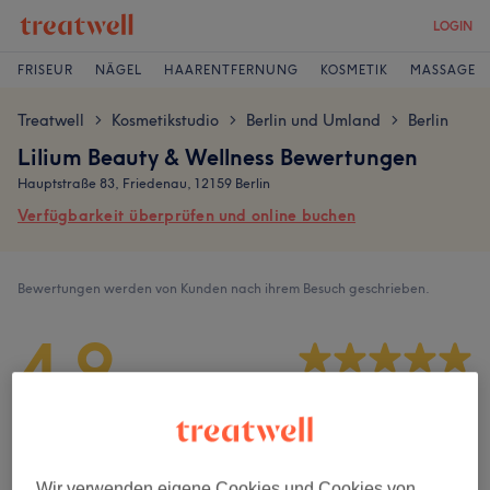
LOGIN
FRISEUR
NÄGEL
HAARENTFERNUNG
KOSMETIK
MASSAGE
Treatwell
Kosmetikstudio
Berlin und Umland
Berlin
>
>
>
Lilium Beauty & Wellness Bewertungen
Hauptstraße 83, Friedenau, 12159 Berlin
Verfügbarkeit überprüfen und online buchen
Bewertungen werden von Kunden nach ihrem Besuch geschrieben.
4,9
27 Bewertungen
Ambiente
Wir verwenden eigene Cookies und Cookies von