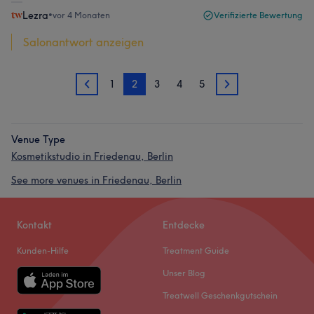
Lezra
•
vor 4 Monaten
Verifizierte Bewertung
Salonantwort anzeigen
1
2
3
4
5
1
3
Venue Type
Kosmetikstudio in Friedenau, Berlin
See more venues in Friedenau, Berlin
Kontakt
Entdecke
Kunden-Hilfe
Treatment Guide
Unser Blog
Treatwell Geschenkgutschein