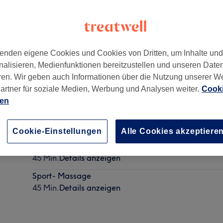
enden eigene Cookies und Cookies von Dritten, um Inhalte un
nalisieren, Medienfunktionen bereitzustellen und unseren Date
ren. Wir geben auch Informationen über die Nutzung unserer W
artner für soziale Medien, Werbung und Analysen weiter.
Cooki
ien
Aromaöl Fußmassage
30 Min. - 1 Std.
Details anzeigen
Cookie-Einstellungen
Alle Cookies akzeptiere
Cavitation
45 Min.
Details anzeigen
Sport- Massage
45 Min.
Details anzeigen