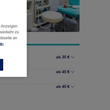
d Anzeigen
nverkehr zu
ebseite an
e-
ab
35 €
n
ab
45 €
ab
45 €