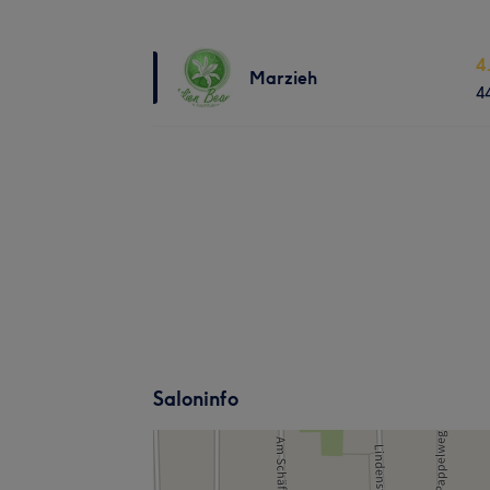
4
Marzieh
4
Saloninfo