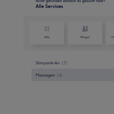
Nicht gefunden wonach du gesucht hast?
Alle Services
Alle
Nägel
H
Slimyonik-Air
(
7
)
Massagen
(
4
)