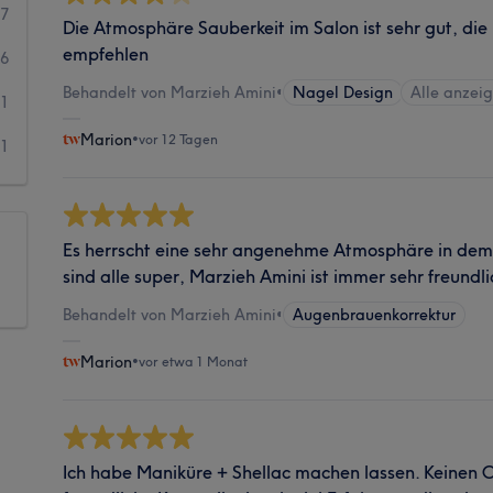
77
Die Atmosphäre Sauberkeit im Salon ist sehr gut, di
empfehlen
6
Behandelt von Marzieh Amini
•
Nagel Design
Alle anzei
1
Marion
•
vor 12 Tagen
1
Es herrscht eine sehr angenehme Atmosphäre in dem
sind alle super, Marzieh Amini ist immer sehr freund
Behandelt von Marzieh Amini
•
Augenbrauenkorrektur
Marion
•
vor etwa 1 Monat
Ich habe Maniküre + Shellac machen lassen. Keinen C