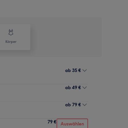
Körper
ab
35 €
ab
49 €
ab
79 €
79 €
Auswählen