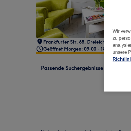
Wir verw
zu perso
Frankfurter Str. 68
,
Dreieich
,
63303
analysie
Geöffnet Morgen: 09:00 - 18:00
unsere P
Richtlin
Passende Suchergebnisse