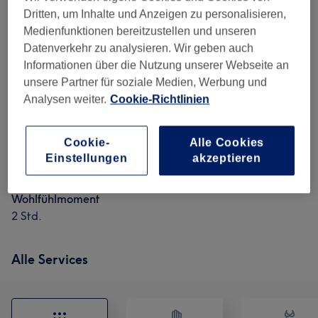
Dritten, um Inhalte und Anzeigen zu personalisieren,
Gleitwellenmassage mit dem Venen Engel 12 Premium
Medienfunktionen bereitzustellen und unseren
30 Min.
Datenverkehr zu analysieren. Wir geben auch
Informationen über die Nutzung unserer Webseite an
AromaTouch Anwendung
unsere Partner für soziale Medien, Werbung und
50 Min.
Analysen weiter.
Cookie-Richtlinien
Vakuum-Vibrations-Bauchmassage
30 Min.
Cookie-
Alle Cookies
Wet Table
Einstellungen
akzeptieren
1 Std.
Wohlfühlmoment
2 Std.
Alle Services