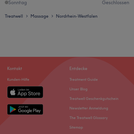
Sonntag
Geschlossen
Treatwell
Massage
Nordrhein-Westfalen
>
>
Kontakt
Entdecke
Kunden-Hilfe
Treatment Guide
Unser Blog
Treatwell Geschenkgutschein
Newsletter Anmeldung
The Treatwell Glossary
Sitemap