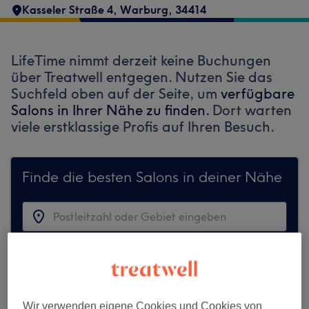
Kasseler Straße 4
,
Warburg
,
34414
LifeTime nimmt derzeit keine Buchungen
über Treatwell entgegen. Nutzen Sie das
Suchfeld oben auf der Seite, um
verfügbare
Salons in Ihrer Nähe zu finden.
Dort warten
viele erstklassige Profis auf Ihren Besuch.
Finde die besten Salons in deiner Nähe
Auf Treatwell finden
Beliebte Services
Wir verwenden eigene Cookies und Cookies von