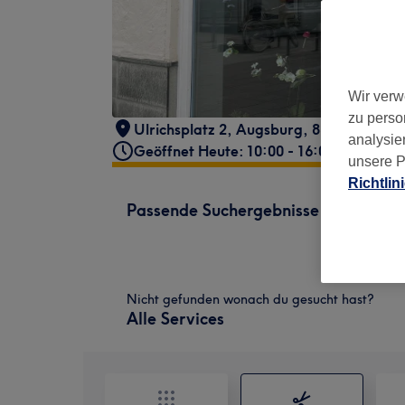
Wir verw
zu perso
Ulrichsplatz 2
,
Augsburg
,
86150
analysie
Geöffnet Heute: 10:00 - 16:00
unsere P
Richtlin
Passende Suchergebnisse
Nicht gefunden wonach du gesucht hast?
Alle Services