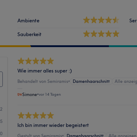
Ambiente
Ser
Sauberkeit
Wie immer alles super :)
Behandelt von Semiramis
•
Damenhaarschnitt
Alle anzei
Simone
•
vor 14 Tagen
82
5
Ich bin immer wieder begeistert
0
Gestylt von Semiramis
•
Damenhaarschnitt
Alle anzeigen