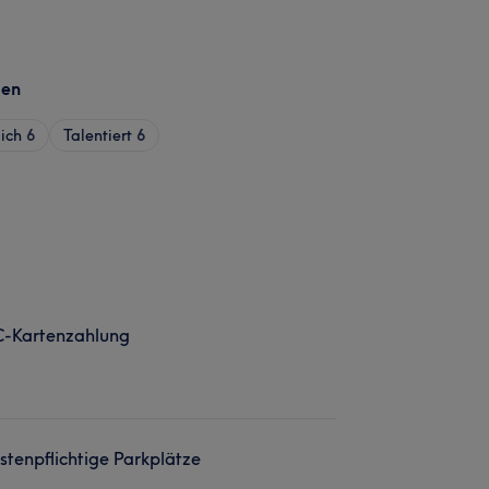
gen
ich
6
Talentiert
6
C-Kartenzahlung
stenpflichtige Parkplätze