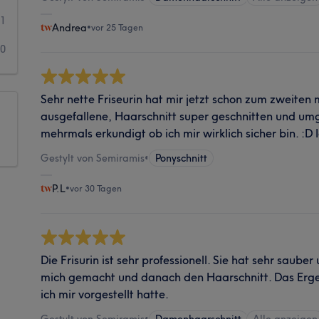
1
Andrea
•
vor 25 Tagen
0
Sehr nette Friseurin hat mir jetzt schon zum zweite
ausgefallene, Haarschnitt super geschnitten und umge
mehrmals erkundigt ob ich mir wirklich sicher bin. :D 
Gestylt von Semiramis
•
Ponyschnitt
P.L
•
vor 30 Tagen
Die Frisurin ist sehr professionell. Sie hat sehr saube
mich gemacht und danach den Haarschnitt. Das Erg
ich mir vorgestellt hatte.
Gestylt von Semiramis
•
Damenhaarschnitt
Alle anzeigen