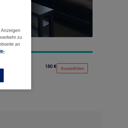
d Anzeigen
nverkehr zu
ebseite an
e-
180 €
Auswählen
n