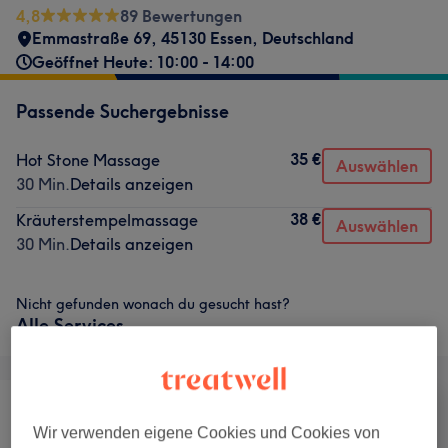
4,8
89 Bewertungen
Emmastraße 69, 45130 Essen, Deutschland
Geöffnet Heute: 10:00 - 14:00
Passende Suchergebnisse
35 €
Hot Stone Massage
Auswählen
30 Min.
Details anzeigen
38 €
Kräuterstempelmassage
Auswählen
30 Min.
Details anzeigen
Nicht gefunden wonach du gesucht hast?
Alle Services
Wir verwenden eigene Cookies und Cookies von
Gesicht
Massage
Fitness