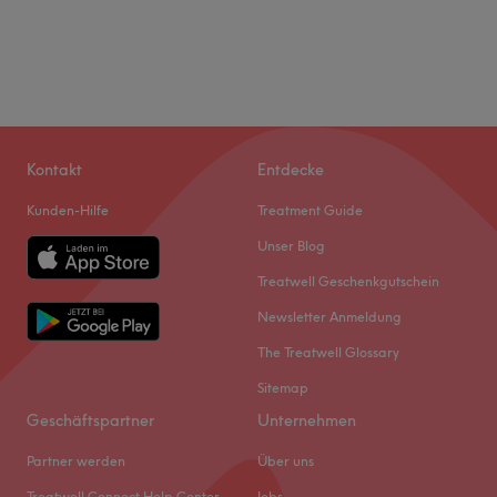
Kontakt
Entdecke
Kunden-Hilfe
Treatment Guide
Unser Blog
Treatwell Geschenkgutschein
Newsletter Anmeldung
The Treatwell Glossary
Sitemap
Geschäftspartner
Unternehmen
Partner werden
Über uns
Treatwell Connect Help Center
Jobs