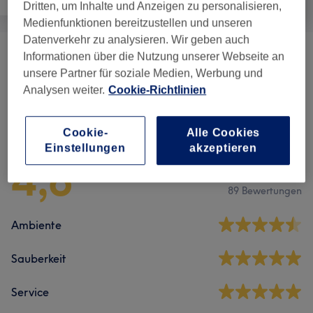
Dritten, um Inhalte und Anzeigen zu personalisieren,
Medienfunktionen bereitzustellen und unseren
Datenverkehr zu analysieren. Wir geben auch
Informationen über die Nutzung unserer Webseite an
Massagen
(
2
)
ab 35 €
unsere Partner für soziale Medien, Werbung und
Analysen weiter.
Cookie-Richtlinien
Salonbewertungen
Cookie-
Alle Cookies
Einstellungen
akzeptieren
4,8
89 Bewertungen
Ambiente
Sauberkeit
Service