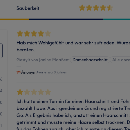
Sauberkeit
Hab mich Wohlgefühlt und war sehr zufrieden. Wurd
beraten.
Gestylt von Janine Maaßen
•
Damenhaarschnitt
Alle anz
Anonym
•
vor etwa 8 Jahren
6
4
Ich hatte einen Termin für einen Haarschnitt und Föhn
0
bezahlt habe. Aus irgendeinem Grund registrierte Tr
0
Go. Als Ergebnis habe ich, anstatt einen Haarschnit
getrimmt und musste meine Haare selbst trocknen. D
1
für das Föhnen zurück, aber ich musste an diesem Ta