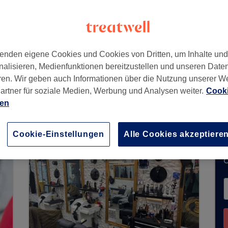
enden eigene Cookies und Cookies von Dritten, um Inhalte un
nalisieren, Medienfunktionen bereitzustellen und unseren Date
ren. Wir geben auch Informationen über die Nutzung unserer W
artner für soziale Medien, Werbung und Analysen weiter.
Cooki
ne Buchungen über Treatwell entgegen. Nutzen S
ien
hrer Nähe zu finden.
Dort warten viele erstklassi
Cookie-Einstellungen
Alle Cookies akzeptiere