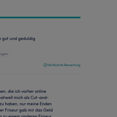
e gut und geduldig
eigen
Verifizierte Bewertung
en, die ich vorher online
eatwell mich als Cut-and-
t zu haben, nur meine Enden
er Friseur gab mir das Geld
g zu einem anderen Friseur