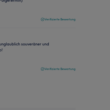
Folgetermin)
Verifizierte Bewertung
 unglaublich souveräner und
o!
Verifizierte Bewertung