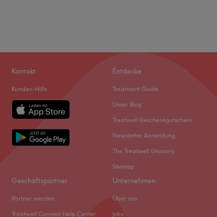
Kontakt
Entdecke
Kunden-Hilfe
Treatment Guide
Unser Blog
Treatwell Geschenkgutschein
Newsletter Anmeldung
The Treatwell Glossary
Sitemap
Geschäftspartner
Unternehmen
Partner werden
Über uns
Treatwell Connect Help Center
Jobs