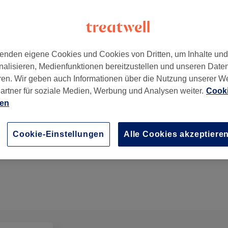
enden eigene Cookies und Cookies von Dritten, um Inhalte un
nalisieren, Medienfunktionen bereitzustellen und unseren Date
ren. Wir geben auch Informationen über die Nutzung unserer W
artner für soziale Medien, Werbung und Analysen weiter.
Cooki
ien
Herren - Maschinenhaarschnitt (alles auf eine Läng
Cookie-Einstellungen
Alle Cookies akzeptiere
20 Min.
Details anzeigen