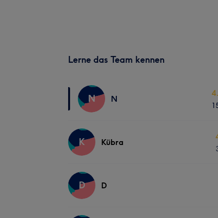
Lerne das Team kennen
4
N
N
1
K
Kübra
D
D