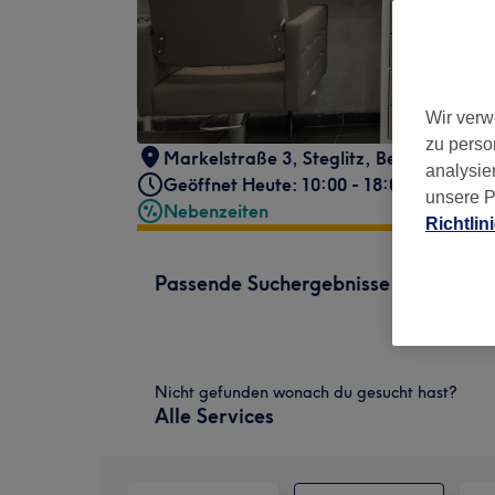
Wir verw
zu perso
Markelstraße 3
,
Steglitz
,
Berlin
,
12163
analysie
Geöffnet Heute: 10:00 - 18:00
unsere P
Nebenzeiten
Richtlin
Passende Suchergebnisse
Nicht gefunden wonach du gesucht hast?
Alle Services