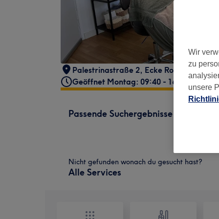
Wir verw
zu perso
Palestrinastraße 2
,
Ecke Romanstrasse 3
analysie
Geöffnet Montag: 09:40 - 16:00
unsere P
Richtlin
Passende Suchergebnisse
Nicht gefunden wonach du gesucht hast?
Alle Services