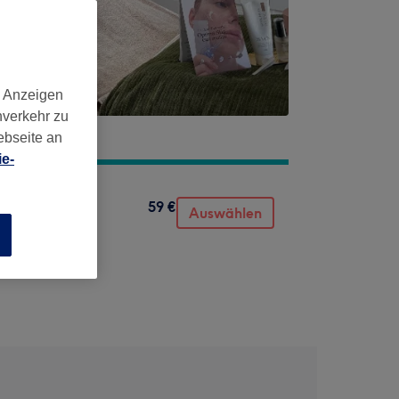
d Anzeigen
nverkehr zu
ebseite an
e-
59 €
Auswählen
n