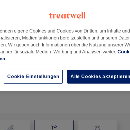
enden eigene Cookies und Cookies von Dritten, um Inhalte un
nalisieren, Medienfunktionen bereitzustellen und unseren Date
8 im 1. Stock
,
Nymphenburg
,
München
,
80639
ren. Wir geben auch Informationen über die Nutzung unserer W
artner für soziale Medien, Werbung und Analysen weiter.
Cooki
ien
Wimpernlifting
50 Min.
Details anzeigen
Cookie-Einstellungen
Alle Cookies akzeptiere