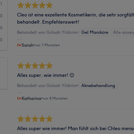
1
Cleo ist eine exzellente Kosmetikerin, die sehr sorgfält
0
behandelt. Empfehlenswert!
0
Behandelt von Gülsah Yildirim
•
Gel Maniküre
Alle anze
0
Sarah
•
vor 7 Monaten
Alles super, wie immer! 😊
Behandelt von Gülsah Yildirim
•
Aknebehandlung
Katharina
•
vor 8 Monaten
Alles super wie immer! Man fühlt sich bei Chleo mensc