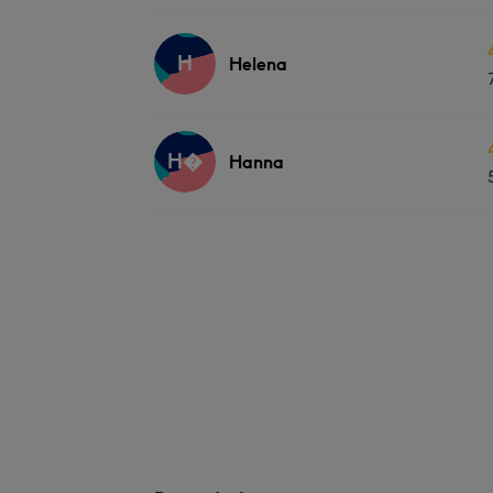
H
Helena
H
Hanna