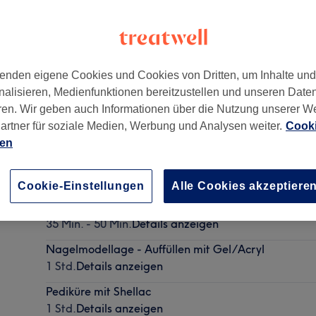
enden eigene Cookies und Cookies von Dritten, um Inhalte un
nalisieren, Medienfunktionen bereitzustellen und unseren Date
eim am Rhein
,
55218
ren. Wir geben auch Informationen über die Nutzung unserer W
artner für soziale Medien, Werbung und Analysen weiter.
Cooki
ien
Shellack
25 Min. - 40 Min.
Details anzeigen
Cookie-Einstellungen
Alle Cookies akzeptiere
Pediküre
35 Min. - 50 Min.
Details anzeigen
Nagelmodellage - Auffüllen mit Gel/Acryl
1 Std.
Details anzeigen
Pediküre mit Shellac
1 Std.
Details anzeigen