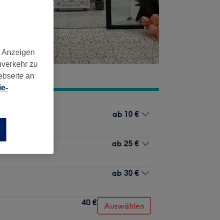
d Anzeigen
nverkehr zu
ebseite an
e-
ab
10 €
n
ab
25 €
ab
30 €
40 €
Auswählen