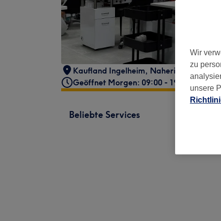
Wir verw
zu perso
Kaufland Ingelheim
,
Nahering 3
,
Ingelh
analysie
Geöffnet Morgen: 09:00 - 19:00
unsere P
Richtlin
Beliebte Services