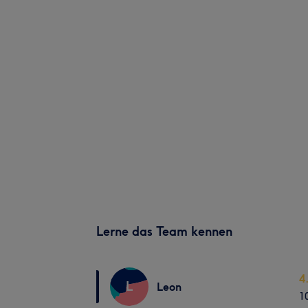
Lerne das Team kennen
4
L
Leon
1