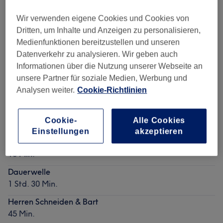
Wir verwenden eigene Cookies und Cookies von
Mehr Salons anzeigen
Dritten, um Inhalte und Anzeigen zu personalisieren,
Medienfunktionen bereitzustellen und unseren
Datenverkehr zu analysieren. Wir geben auch
Beliebte Services
Informationen über die Nutzung unserer Webseite an
unsere Partner für soziale Medien, Werbung und
Waxing Bartkontur
Analysen weiter.
Cookie-Richtlinien
15 Min.
Wimpern färben
Cookie-
Alle Cookies
15 Min.
Einstellungen
akzeptieren
Bart formen & Pflege
15 Min.
Dauerwelle
1 Std. 30 Min.
Herren Schneiden & Bart
45 Min.