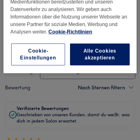
Medienfunktionen bereitzustellen und unseren
Sauberkeit
Datenverkehr zu analysieren. Wir geben auch
Informationen über die Nutzung unserer Webseite an
Service
unsere Partner für soziale Medien, Werbung und
Analysen weiter.
Cookie-Richtlinien
Cookie-
Alle Cookies
Bewertungen filtern
Einstellungen
akzeptieren
Behandlung
Alle Bewertungen
Bewertung
Nach Sternen filtern
Verifizierte Bewertungen
Geschrieben von unseren Kunden, damit du weißt, was
dich in jedem Salon erwartet.