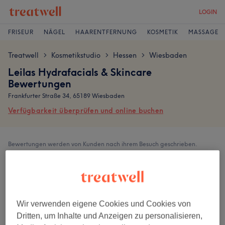
LOGIN
FRISEUR
NÄGEL
HAARENTFERNUNG
KOSMETIK
MASSAGE
Treatwell
Kosmetikstudio
Hessen
Wiesbaden
>
>
>
Leilas Hydrafacials & Skincare
Bewertungen
Frankfurter Straße 34, 65189 Wiesbaden
Verfügbarkeit überprüfen und online buchen
Bewertungen werden von Kunden nach ihrem Besuch geschrieben.
4,8
16 Bewertungen
Wir verwenden eigene Cookies und Cookies von
Ambiente
Dritten, um Inhalte und Anzeigen zu personalisieren,