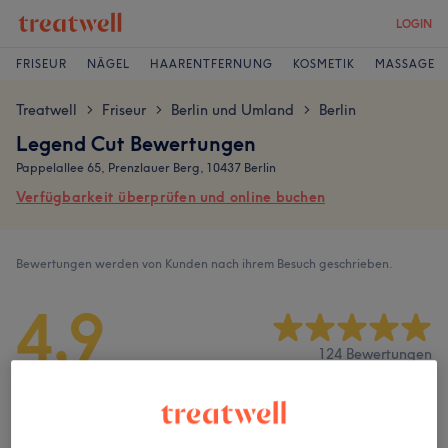
LOGIN
FRISEUR
NÄGEL
HAARENTFERNUNG
KOSMETIK
MASSAGE
Treatwell
Friseur
Berlin und Umland
Berlin
>
>
>
Legend Cut Bewertungen
Pappelallee 65, Prenzlauer Berg, 10437 Berlin
Verfügbarkeit überprüfen und online buchen
Bewertungen werden von Kunden nach ihrem Besuch geschrieben.
4,9
124 Bewertungen
Ambiente